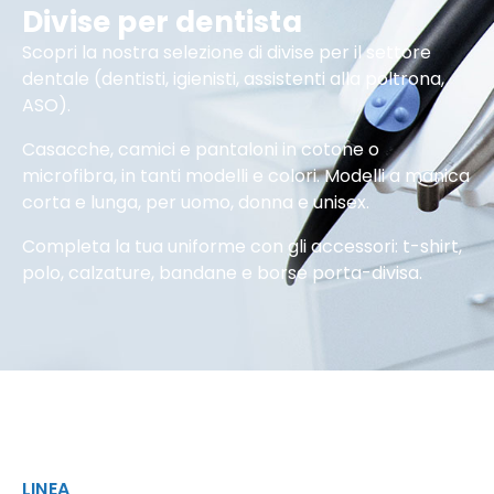
Divise per dentista
Scopri la nostra selezione di divise per il settore
dentale (dentisti, igienisti, assistenti alla poltrona,
ASO).
Casacche, camici e pantaloni in cotone o
microfibra, in tanti modelli e colori. Modelli a manica
corta e lunga, per uomo, donna e unisex.
Completa la tua uniforme con gli accessori: t-shirt,
polo, calzature, bandane e borse porta-divisa.
LINEA