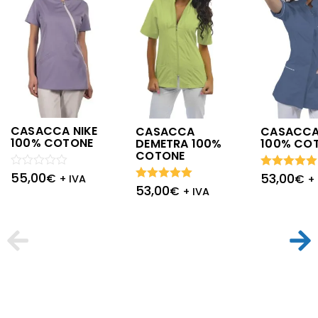
CASACCA NIKE
CASACCA
CASACCA
100% COTONE
DEMETRA 100%
100% CO
COTONE
55,00
53,00
Valutato
€
Valutato
€
+ IVA
+
0
5.00
su 5
53,00
Valutato
€
+ IVA
su
5.00
su 5
5
Iscriviti alla nostra Newsletter