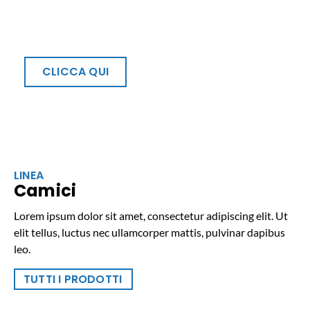
Subito uno sconto di €15,00 per
te!
CLICCA QUI
LINEA
Camici
Lorem ipsum dolor sit amet, consectetur adipiscing elit. Ut
elit tellus, luctus nec ullamcorper mattis, pulvinar dapibus
leo.
TUTTI I PRODOTTI