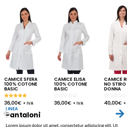
CAMICE SFERA
CAMICE ELISA
CAMICE R
100% COTONE
100% COTONE
NO STIRO
BASIC
BASIC
DONNA
36,00
36,00
40,00
Valutato
Valutato
€
€
Valutato
€
+ IVA
+ IVA
+
5.00
su 5
0
0
LINEA
su
su
Pantaloni
5
5
Lorem ipsum dolor sit amet, consectetur adipiscing elit. Ut