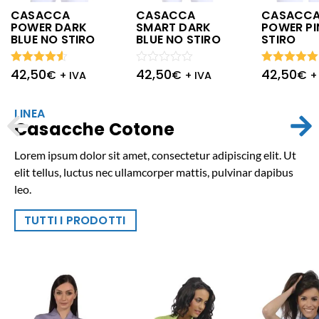
CASACCA
CASACCA
CASACC
POWER DARK
SMART DARK
POWER PI
BLUE NO STIRO
BLUE NO STIRO
STIRO
42,50
42,50
42,50
Valutato
Valutato
Valutato
€
€
€
+ IVA
+ IVA
+
4.50
su
0
5.00
su 5
5
su
5
LINEA
Casacche Cotone
Lorem ipsum dolor sit amet, consectetur adipiscing elit. Ut
elit tellus, luctus nec ullamcorper mattis, pulvinar dapibus
leo.
TUTTI I PRODOTTI