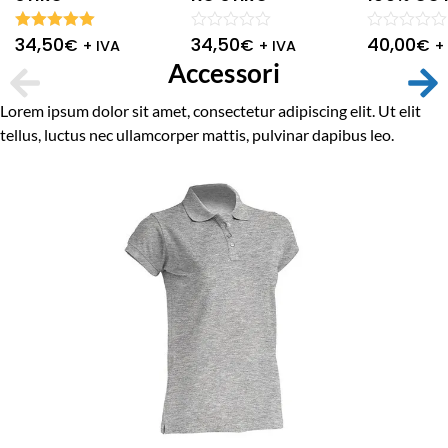
34,50
34,50
40,00
Valutato
Valutato
Valutato
€
€
€
+ IVA
+ IVA
+
5.00
su 5
0
0
Accessori
su
su
5
5
Lorem ipsum dolor sit amet, consectetur adipiscing elit. Ut elit
tellus, luctus nec ullamcorper mattis, pulvinar dapibus leo.