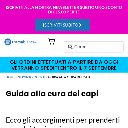
ISCRIVITI ALLA NOSTRA NEWSLETTER SUBITO UNO SCONTO
DI
€15,00 PER TE
ISCRIVITI SUBITO
GLI ORDINI EFFETTUATI A PARTIRE DA OGGI
VERRANNO SPEDITI ENTRO IL 7 SETTEMBRE
HOME
›
SERVIZIO CLIENTI
›
GUIDA ALLA CURA DEI CAPI
Guida alla cura dei capi
Ecco gli accorgimenti per prenderti