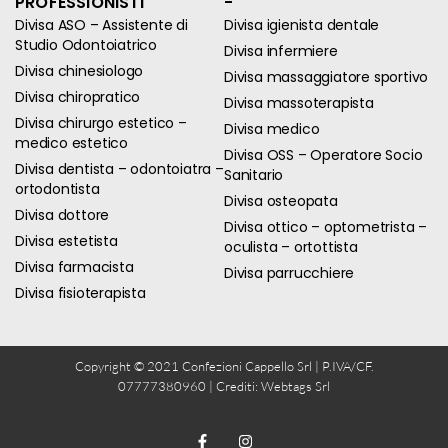
PROFESSIONISTI
-
Divisa ASO – Assistente di
Divisa igienista dentale
Studio Odontoiatrico
Divisa infermiere
Divisa chinesiologo
Divisa massaggiatore sportivo
Divisa chiropratico
Divisa massoterapista
Divisa chirurgo estetico –
Divisa medico
medico estetico
Divisa OSS – Operatore Socio
Divisa dentista – odontoiatra –
Sanitario
ortodontista
Divisa osteopata
Divisa dottore
Divisa ottico – optometrista –
Divisa estetista
oculista – ortottista
Divisa farmacista
Divisa parrucchiere
Divisa fisioterapista
Copyright © 2021 Confezioni Cappello Srl | P.IVA/CF.
07777380960 | Crediti:
Webtags Srl