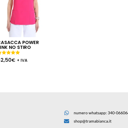
CASACCA POWER
INK NO STIRO
42,50
alutato
€
+ IVA
.00
su 5
numero whatsapp: 340-06606
shop@tramabianca.it