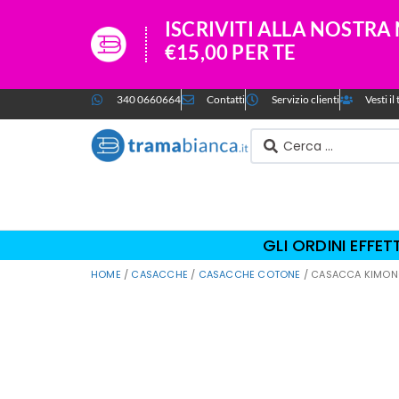
ISCRIVITI ALLA NOSTR
€15,00 PER TE
340 0660664
Contatti
Servizio clienti
Vesti i
GLI ORDINI EFFE
HOME
/
CASACCHE
/
CASACCHE COTONE
/ CASACCA KIMON