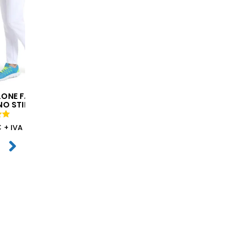
LONE FAST
NO STIRO
€
+ IVA
 5