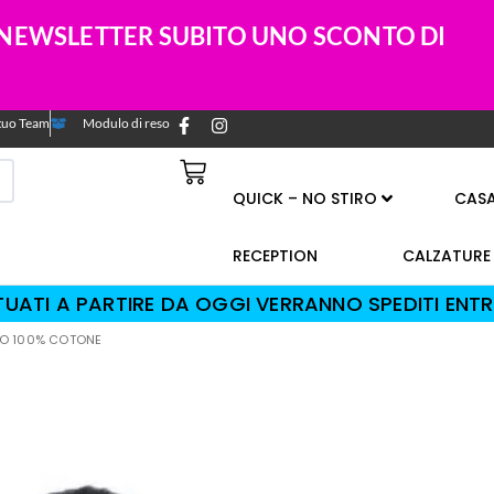
A NEWSLETTER SUBITO UNO SCONTO DI
l tuo Team
Modulo di reso
QUICK – NO STIRO
CAS
RECEPTION
CALZATURE
TTUATI A PARTIRE DA OGGI VERRANNO SPEDITI ENTR
O 100% COTONE