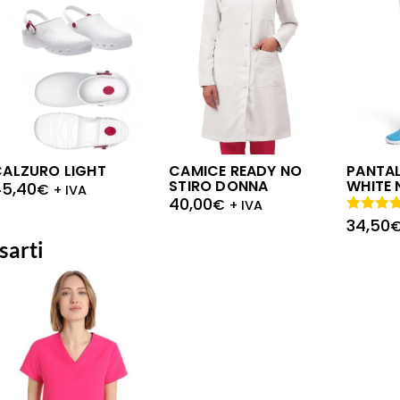
CALZURO LIGHT
CAMICE READY NO
PANTA
STIRO DONNA
WHITE 
45,40
€
+ IVA
40,00
€
+ IVA
34,50
Valutato
5.00
su
sarti