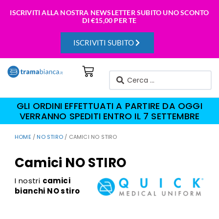
ISCRIVITI ALLA NOSTRA NEWSLETTER SUBITO UNO SCONTO
DI
€15,00 PER TE
ISCRIVITI SUBITO
GLI ORDINI EFFETTUATI A PARTIRE DA OGGI
VERRANNO SPEDITI ENTRO IL 7 SETTEMBRE
HOME
/
NO STIRO
/ CAMICI NO STIRO
Camici NO STIRO
I nostri
camici
bianchi NO stiro
della linea Quick
Medical Uniform uniscono uno stile attuale al