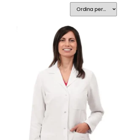
comfort e alla praticità.
Sono una divisa sanitaria NO STIRO in
tessuto
tecnico innovativo
: una morbida e setosa
microfibra che si lava in lavatrice con cicli brevi, si
asciuga velocemente, non si stropiccia e si può
subito indossare!
I camici sono candeggiabili, lavabili fino a 90° e
sterilizzabili in autoclave con ciclo delicato a 121°;
il bianco resta sempre brillante e, se a contatto
con l’ipoclorito, non restano aloni se sciacquati
entro 10 minuti.
Queste divise medicali sono disponibili nei
modelli da donna e unisex.
Nel nostro shop trovi le uniformi sanitarie
perfette per medici, farmacisti, ottici, oculisti,
chirurghi estetici, dentisti e osteopati.
Tutti i nostri camici sono
personalizzabili con il
ricamo
del logo e/o del nome del
professionista, selezionando l’apposita opzione
prima di aggiungere gli articoli al carrello.