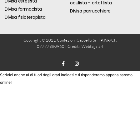
Divisa estetista
oculista – ortottista
Divisa farmacista
Divisa parrucchiere
Divisa fisioterapista
Copyright © 2021 Confezioni Cappello Srl | P.IVA/CF.
07777380960 | Crediti:
Webtags Srl
Scrivici anche al di fuori degli orari indicati e ti risponderemo appena saremo
online!