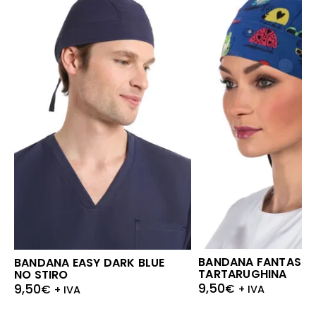
BANDANA FANTASIA 
BANDANA EASY DARK BLUE
TARTARUGHINA
NO STIRO
9,50
9,50
€
€
+ IVA
+ IVA