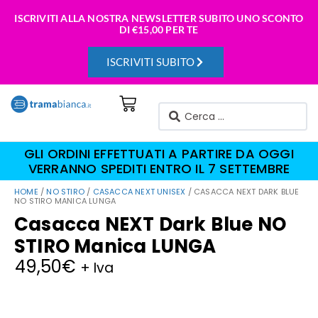
ISCRIVITI ALLA NOSTRA NEWSLETTER SUBITO UNO SCONTO
DI
€15,00 PER TE
ISCRIVITI SUBITO
GLI ORDINI EFFETTUATI A PARTIRE DA OGGI
VERRANNO SPEDITI ENTRO IL 7 SETTEMBRE
HOME
/
NO STIRO
/
CASACCA NEXT UNISEX
/ CASACCA NEXT DARK BLUE
NO STIRO MANICA LUNGA
Casacca NEXT Dark Blue NO
STIRO Manica LUNGA
49,50
€
+ Iva