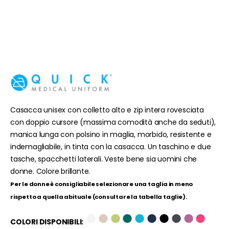
Casacca unisex con colletto alto e zip intera rovesciata
con doppio cursore (massima comodità anche da seduti),
manica lunga con polsino in maglia, morbido, resistente e
indemagliabile, in tinta con la casacca. Un taschino e due
tasche, spacchetti laterali. Veste bene sia uomini che
donne. Colore brillante.
Per le donne è consigliabile selezionare una taglia in meno
rispetto a quella abituale (consultare la tabella taglie).
●
●
●
●
●
●
●
●
●
●
COLORI DISPONIBILI: