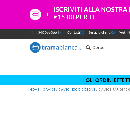
ISCRIVITI ALLA NOSTR
€15,00 PER TE
340 0660664
Contatti
Servizio clienti
Vesti i
GLI ORDINI EFFE
HOME
/
CAMICI
/
CAMICI 100% COTONE
/ CAMICE PARIDE 1