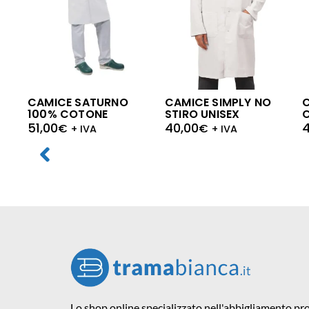
C
CAMICE SATURNO
CAMICE SIMPLY NO
100% COTONE
STIRO UNISEX
4
51,00
40,00
€
€
+ IVA
+ IVA
Lo shop online specializzato nell'abbigliamento pro