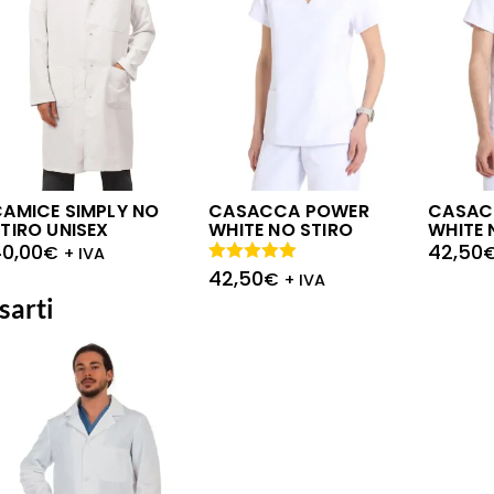
AMICE SIMPLY NO
CASACCA POWER
CASAC
TIRO UNISEX
WHITE NO STIRO
WHITE 
0,00
42,50
€
+ IVA
42,50
Valutato
€
+ IVA
5.00
su 5
sarti