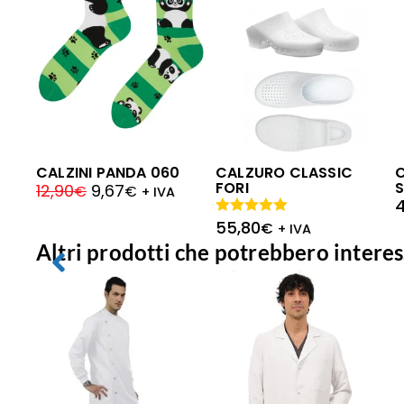
CALZINI PANDA 060
CALZURO CLASSIC
C
FORI
S
12,90
9,67
€
€
+ IVA
4
55,80
Valutato
€
+ IVA
5.00
su 5
Altri prodotti che potrebbero interes