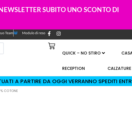
A NEWSLETTER SUBITO UNO SCONTO DI
l tuo Team
Modulo di reso
QUICK – NO STIRO
CAS
RECEPTION
CALZATURE
TTUATI A PARTIRE DA OGGI VERRANNO SPEDITI ENTR
00% COTONE