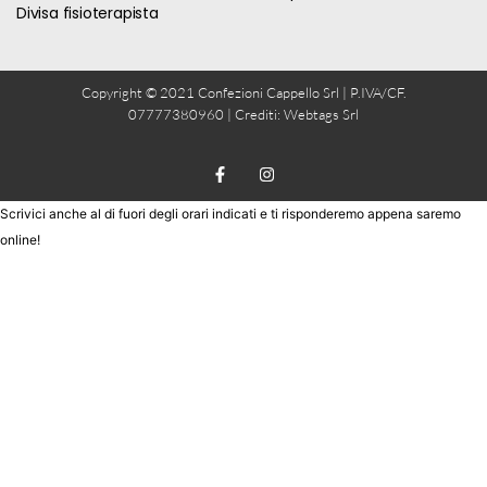
Divisa fisioterapista
Copyright © 2021 Confezioni Cappello Srl | P.IVA/CF.
07777380960 | Crediti:
Webtags Srl
Scrivici anche al di fuori degli orari indicati e ti risponderemo appena saremo
online!