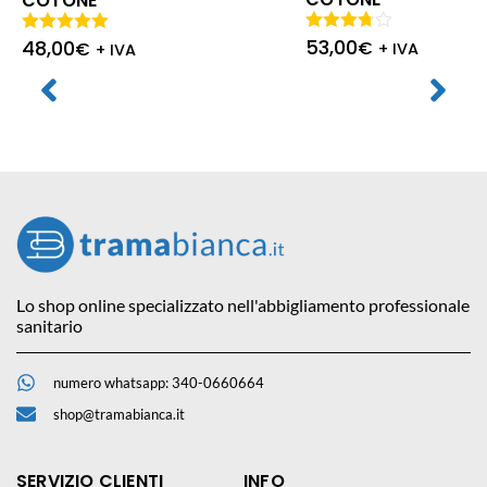
COTONE
53,00
48,00
Valutato
€
Valutato
€
+ IVA
+ IVA
3.67
5.00
su 5
su 5
Lo shop online specializzato nell'abbigliamento professionale
sanitario
numero whatsapp: 340-0660664
shop@tramabianca.it
SERVIZIO CLIENTI
INFO