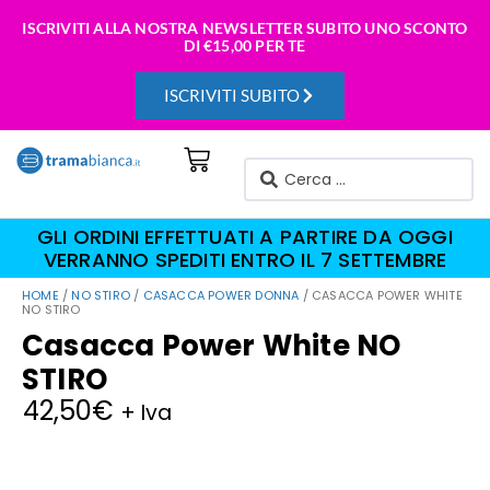
ISCRIVITI ALLA NOSTRA NEWSLETTER SUBITO UNO SCONTO
DI
€15,00 PER TE
ISCRIVITI SUBITO
GLI ORDINI EFFETTUATI A PARTIRE DA OGGI
VERRANNO SPEDITI ENTRO IL 7 SETTEMBRE
HOME
/
NO STIRO
/
CASACCA POWER DONNA
/ CASACCA POWER WHITE
NO STIRO
Casacca Power White NO
STIRO
42,50
€
+ Iva