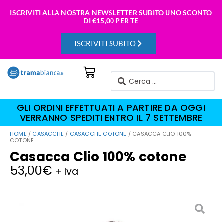
ISCRIVITI ALLA NOSTRA NEWSLETTER SUBITO UNO SCONTO
DI
€15,00 PER TE
ISCRIVITI SUBITO
GLI ORDINI EFFETTUATI A PARTIRE DA OGGI
VERRANNO SPEDITI ENTRO IL 7 SETTEMBRE
HOME
/
CASACCHE
/
CASACCHE COTONE
/ CASACCA CLIO 100%
COTONE
Casacca Clio 100% cotone
53,00
€
+ Iva