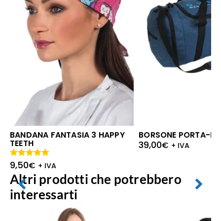
BANDANA FANTASIA 3 HAPPY
BORSONE PORTA-DI
TEETH
39,00
€
+ IVA
9,50
Valutato
€
+ IVA
5.00
su 5
Altri prodotti che potrebbero
interessarti