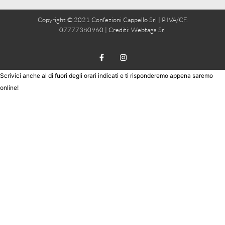
Copyright © 2021 Confezioni Cappello Srl | P.IVA/CF.
07777380960 | Crediti:
Webtags Srl
Scrivici anche al di fuori degli orari indicati e ti risponderemo appena saremo
online!