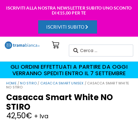
ISCRIVITI ALLA NOSTRA NEWSLETTER SUBITO UNO SCONTO
DI
€15,00 PER TE
ISCRIVITI SUBITO
GLI ORDINI EFFETTUATI A PARTIRE DA OGGI
VERRANNO SPEDITI ENTRO IL 7 SETTEMBRE
HOME
/
NO STIRO
/
CASACCA SMART UNISEX
/ CASACCA SMART WHITE
NO STIRO
Casacca Smart White NO
STIRO
42,50
€
+ Iva