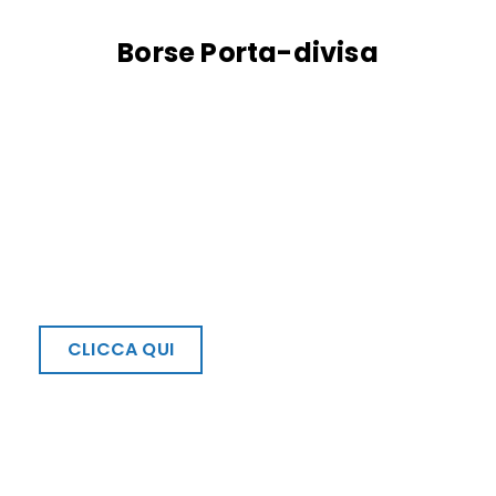
Borse Porta-divisa
Iscriviti alla nostra Newsletter
Subito uno sconto di €15,00 per
te!
CLICCA QUI