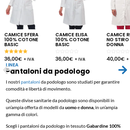
CAMICE SFERA
CAMICE ELISA
CAMICE R
100% COTONE
100% COTONE
NO STIRO
BASIC
BASIC
DONNA
36,00
36,00
40,00
Valutato
Valutato
€
€
Valutato
€
+ IVA
+ IVA
+
5.00
su 5
0
0
LINEA
su
su
Pantaloni da podologo
5
5
I nostri
pantaloni
da podologo sono studiati per garantire
comodità e libertà di movimento.
Queste divise sanitarie da podologo sono disponibili in
un’ampia offerta di modelli da
uomo
e
donna
, in un’ampia
gamma di colori.
Scegli i pantaloni da podologo in tessuto
Gabardine 100%