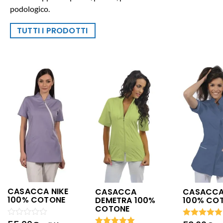
podologico.
TUTTI I PRODOTTI
CASACCA NIKE
CASACCA
CASACCA
100% COTONE
DEMETRA 100%
100% CO
COTONE
Valutato
Valutato