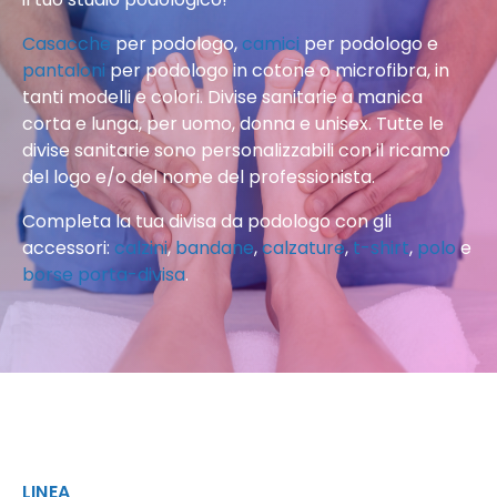
Casacche
per podologo,
camici
per podologo e
pantaloni
per podologo in cotone o microfibra, in
tanti modelli e colori. Divise sanitarie a manica
corta e lunga, per uomo, donna e unisex. Tutte le
divise sanitarie sono personalizzabili con il ricamo
del logo e/o del nome del professionista.
Completa la tua divisa da podologo con gli
accessori:
calzini
,
bandane
,
calzature
,
t-shirt
,
polo
e
borse porta-divisa
.
LINEA