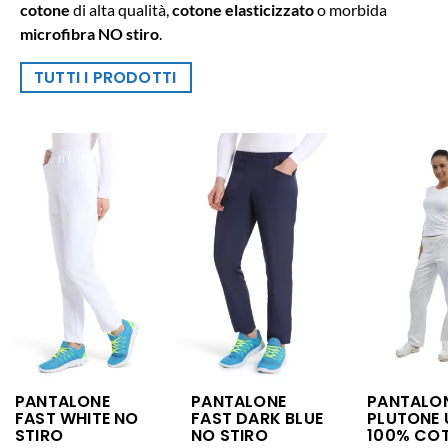
cotone
di alta qualità,
cotone elasticizzato
o morbida
microfibra NO stiro
.
TUTTI I PRODOTTI
PANTALONE
PANTALONE
PANTALO
FAST WHITE NO
FAST DARK BLUE
PLUTONE 
STIRO
NO STIRO
100% CO