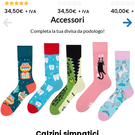
34,50
34,50
40,00
Valutato
Valutato
Valutato
€
€
€
+ IVA
+ IVA
+
5.00
su 5
0
0
Accessori
su
su
5
5
Completa la tua divisa da podologo!
Calzini simpatici