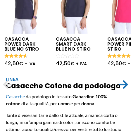
CASACCA
CASACCA
CASACC
POWER DARK
SMART DARK
POWER PI
BLUE NO STIRO
BLUE NO STIRO
STIRO
42,50
42,50
42,50
Valutato
Valutato
Valutato
€
€
€
+ IVA
+ IVA
+
4.50
su
0
5.00
su 5
5
su
5
LINEA
Casacche Cotone da podologo
Casacche
da podologo
in tessuto
Gabardine 100%
cotone
di alta qualità,
per
uomo
e per
donna
.
Tante divise sanitarie dallo stile attuale, a manica corta o
lunga, in un’ampia gamma di colori, uniscono comfort e
ottimo rapporto qualità/prezzo, per vestire tutto lo studio