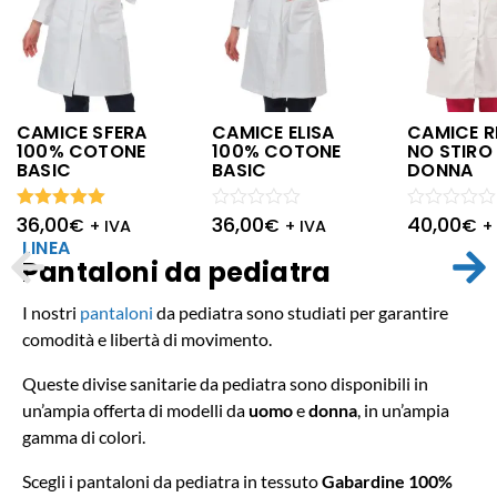
CAMICE SFERA
CAMICE ELISA
CAMICE R
100% COTONE
100% COTONE
NO STIRO
BASIC
BASIC
DONNA
36,00
36,00
40,00
Valutato
Valutato
€
€
Valutato
€
+ IVA
+ IVA
+
5.00
su 5
0
0
LINEA
su
su
Pantaloni da pediatra
5
5
I nostri
pantaloni
da pediatra sono studiati per garantire
comodità e libertà di movimento.
Queste divise sanitarie da pediatra sono disponibili in
un’ampia offerta di modelli da
uomo
e
donna
, in un’ampia
gamma di colori.
Scegli i pantaloni da pediatra in tessuto
Gabardine 100%