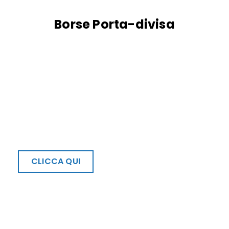
Borse Porta-divisa
Iscriviti alla nostra Newsletter
Subito uno sconto di €15,00 per
te!
CLICCA QUI