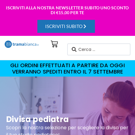
ISCRIVITI ALLA NOSTRA NEWSLETTER SUBITO UNO SCONTO
DI
€15,00 PER TE
ISCRIVITI SUBITO
GLI ORDINI EFFETTUATI A PARTIRE DA OGGI
VERRANNO SPEDITI ENTRO IL 7 SETTEMBRE
Divisa pediatra
Scopri la nostra selezione per scegliere la divisa per
il tuo studio pediatrico!