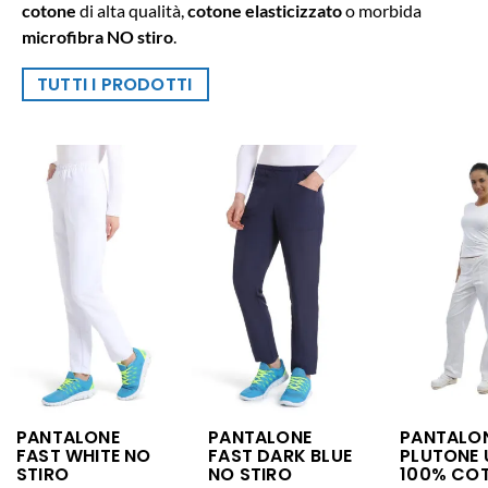
cotone
di alta qualità,
cotone elasticizzato
o morbida
microfibra NO stiro
.
TUTTI I PRODOTTI
PANTALONE
PANTALONE
PANTALO
FAST WHITE NO
FAST DARK BLUE
PLUTONE 
STIRO
NO STIRO
100% CO