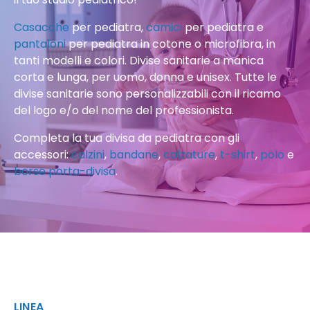
Casacche
per pediatra,
camici
per pediatra e
pantaloni
per pediatra in cotone o microfibra, in
tanti modelli e colori. Divise sanitarie a manica
corta e lunga, per uomo, donna e unisex. Tutte le
divise sanitarie sono personalizzabili con il ricamo
del logo e/o del nome del professionista.
Completa la tua divisa da pediatra con gli
accessori:
calzini
,
bandane
,
calzature
,
t-shirt
,
polo
e
borse porta-divisa
.
LINEA