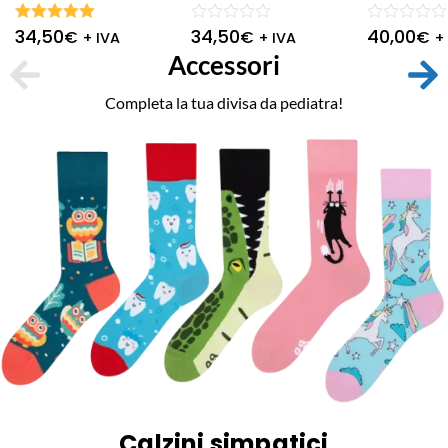
34,50
34,50
40,00
Valutato
Valutato
Valutato
€
€
€
+ IVA
+ IVA
+
5.00
su 5
0
0
Accessori
su
su
5
5
Completa la tua divisa da pediatra!
Calzini simpatici