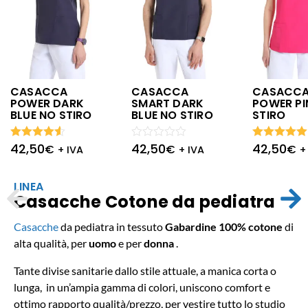
CASACCA
CASACCA
CASACC
POWER DARK
SMART DARK
POWER PI
BLUE NO STIRO
BLUE NO STIRO
STIRO
42,50
42,50
42,50
Valutato
Valutato
Valutato
€
€
€
+ IVA
+ IVA
+
4.50
su
0
5.00
su 5
5
su
5
LINEA
Casacche Cotone da pediatra
Casacche
da pediatra
in tessuto
Gabardine 100% cotone
di
alta qualità,
per
uomo
e per
donna
.
Tante divise sanitarie dallo stile attuale, a manica corta o
lunga, in un’ampia gamma di colori, uniscono comfort e
ottimo rapporto qualità/prezzo, per vestire tutto lo studio