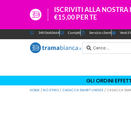
ISCRIVITI ALLA NOSTR
€15,00 PER TE
340 0660664
Contatti
Servizio clienti
Vesti i
GLI ORDINI EFFE
HOME
/
NO STIRO
/
CASACCA SMART UNISEX
/ CASACCA SMA