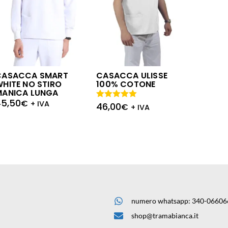
CASACCA SMART
CASACCA ULISSE
HITE NO STIRO
100% COTONE
MANICA LUNGA
45,50
€
+ IVA
46,00
Valutato
€
+ IVA
5.00
su 5
numero whatsapp: 340-06606
shop@tramabianca.it