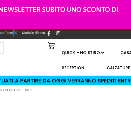
A NEWSLETTER SUBITO UNO SCONTO DI
l tuo Team
Modulo di reso
QUICK – NO STIRO
CAS
RECEPTION
CALZATURE
TTUATI A PARTIRE DA OGGI VERRANNO SPEDITI ENTR
RT BLACK NO STIRO