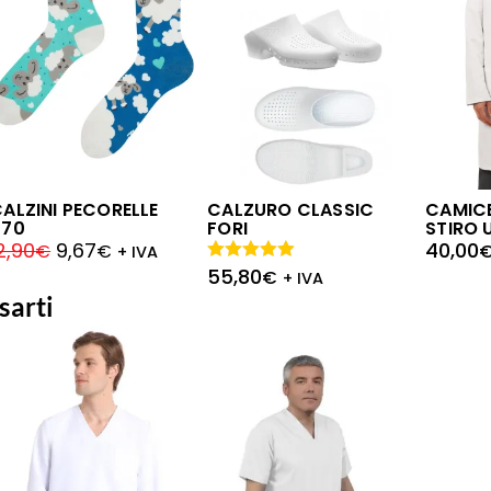
ALZINI PECORELLE
CALZURO CLASSIC
CAMICE
070
FORI
STIRO 
2,90
9,67
40,00
€
€
+ IVA
55,80
Valutato
€
+ IVA
5.00
su 5
sarti