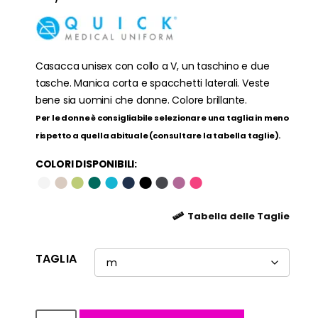
Casacca unisex con collo a V, un taschino e due
tasche. Manica corta e spacchetti laterali. Veste
bene sia uomini che donne. Colore brillante.
Per le donne è consigliabile selezionare una taglia in meno
rispetto a quella abituale (consultare la tabella taglie).
COLORI DISPONIBILI:
●
●
●
●
●
●
●
●
●
●
Tabella delle Taglie
TAGLIA