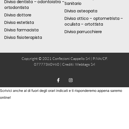
Divisa dentista – odontoiatra –
Sanitario
ortodontista
Divisa osteopata
Divisa dottore
Divisa ottico – optometrista –
Divisa estetista
oculista – ortottista
Divisa farmacista
Divisa parrucchiere
Divisa fisioterapista
Copyright © 2021 Confezioni Cappello Srl | P.IVA/CF.
07777380960 | Crediti:
Webtags Srl
Scrivici anche al di fuori degli orari indicati e ti risponderemo appena saremo
online!