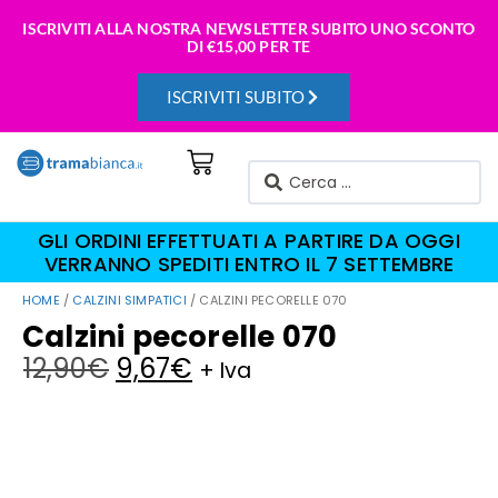
ISCRIVITI ALLA NOSTRA NEWSLETTER SUBITO UNO SCONTO
DI
€15,00 PER TE
ISCRIVITI SUBITO
GLI ORDINI EFFETTUATI A PARTIRE DA OGGI
VERRANNO SPEDITI ENTRO IL 7 SETTEMBRE
HOME
/
CALZINI SIMPATICI
/ CALZINI PECORELLE 070
Calzini pecorelle 070
12,90
€
9,67
€
+ Iva