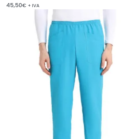
Valutato
45,50
€
+ IVA
5.00
su 5