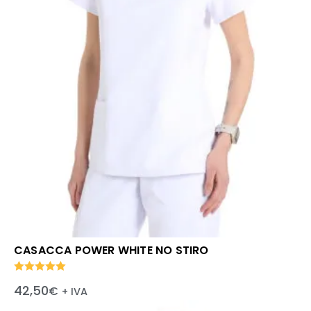
CASACCA POWER WHITE NO STIRO
Valutato
42,50
€
+ IVA
5.00
su 5