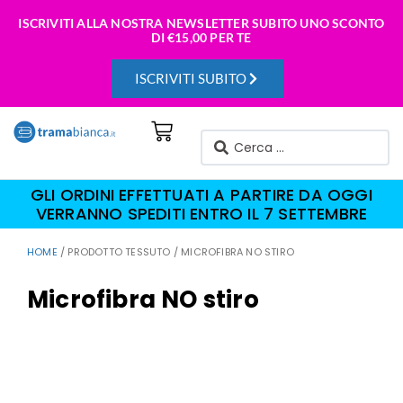
ISCRIVITI ALLA NOSTRA NEWSLETTER SUBITO UNO SCONTO
DI
€15,00 PER TE
ISCRIVITI SUBITO
GLI ORDINI EFFETTUATI A PARTIRE DA OGGI
VERRANNO SPEDITI ENTRO IL 7 SETTEMBRE
HOME
/ PRODOTTO TESSUTO / MICROFIBRA NO STIRO
Microfibra NO stiro