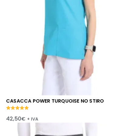
CASACCA POWER TURQUOISE NO STIRO
Valutato
42,50
€
+ IVA
5.00
su 5