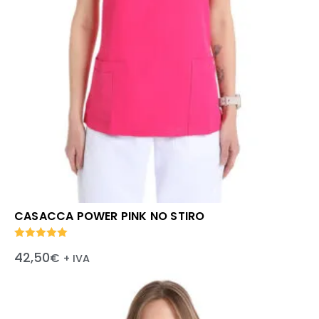
CASACCA POWER PINK NO STIRO
Valutato
42,50
€
+ IVA
5.00
su 5