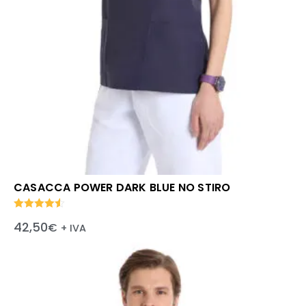
CASACCA POWER DARK BLUE NO STIRO
Valutato
42,50
€
+ IVA
4.50
su 5