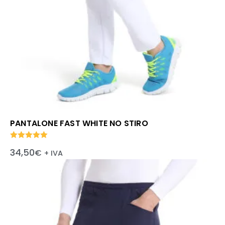
PANTALONE FAST WHITE NO STIRO
Valutato
34,50
€
+ IVA
5.00
su 5