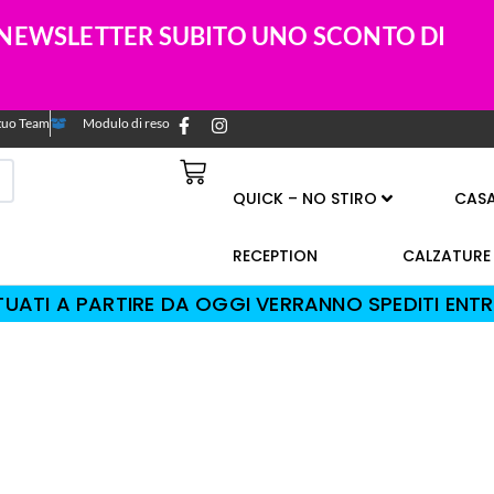
A NEWSLETTER SUBITO UNO SCONTO DI
l tuo Team
Modulo di reso
QUICK – NO STIRO
CAS
RECEPTION
CALZATURE
TTUATI A PARTIRE DA OGGI VERRANNO SPEDITI ENTR