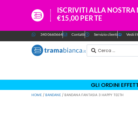
ISCRIVITI ALLA NOSTR
€15,00 PER TE
340 0660664
Contatti
Servizio clienti
Vesti i
GLI ORDINI EFFE
HOME
/
BANDANE
/ BANDANA FANTASIA 3 HAPPY TEETH