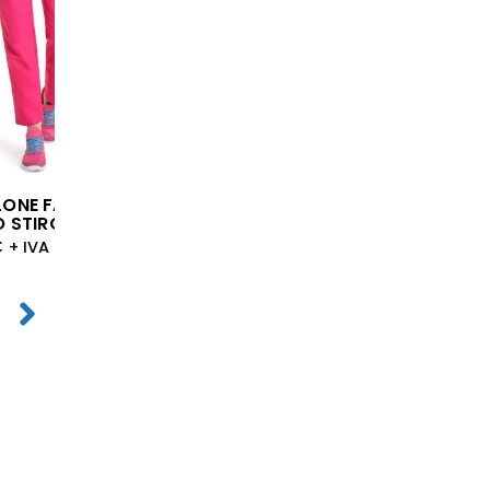
LONE FAST
O STIRO
€
+ IVA