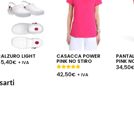
CALZURO LIGHT
CASACCA POWER
PANTA
PINK NO STIRO
PINK N
45,40
€
+ IVA
34,50
42,50
Valutato
€
+ IVA
5.00
su 5
sarti