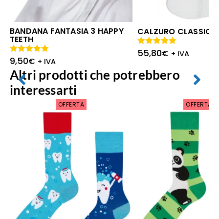
BANDANA FANTASIA 3 HAPPY
CALZURO CLASSIC F
TEETH
55,80
Valutato
€
+ IVA
9,50
5.00
su 5
Valutato
€
+ IVA
5.00
su 5
Altri prodotti che potrebbero
interessarti
OFFERTA
OFFERTA