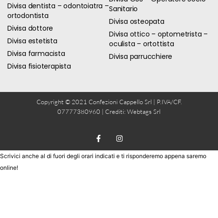
Divisa dentista – odontoiatra –
Sanitario
ortodontista
Divisa osteopata
Divisa dottore
Divisa ottico – optometrista –
Divisa estetista
oculista – ortottista
Divisa farmacista
Divisa parrucchiere
Divisa fisioterapista
Copyright © 2021 Confezioni Cappello Srl | P.IVA/CF.
07777380960 | Crediti:
Webtags Srl
Scrivici anche al di fuori degli orari indicati e ti risponderemo appena saremo
online!