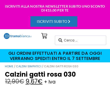
ISCRIVITI ALLA NOSTRA NEWSLETTER SUBITO UNO SCONTO
DI
€15,00 PER TE
ISCRIVITI SUBITO
GLI ORDINI EFFETTUATI A PARTIRE DA OGGI
VERRANNO SPEDITI ENTRO IL 7 SETTEMBRE
HOME
/
CALZINI SIMPATICI
/ CALZINI GATTI ROSA 030
Calzini gatti rosa 030
12,90
€
9,67
€
+ Iva