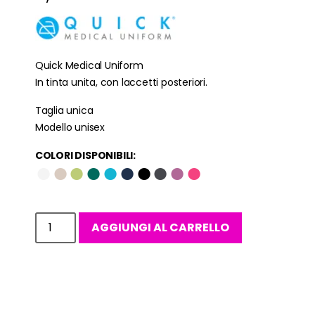
Quick Medical Uniform
In tinta unita, con laccetti posteriori.
Taglia unica
Modello unisex
COLORI DISPONIBILI:
●
●
●
●
●
●
●
●
●
●
AGGIUNGI AL CARRELLO