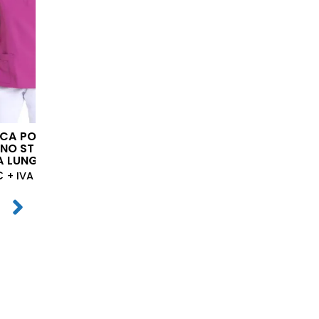
CA POWER
CASACCA SMART
PANTALONE 
 NO STIRO
VIOLET NO STIRO
VIOLET NO ST
A LUNGA
42,50
34,50
€
€
+ IVA
+ IVA
€
+ IVA