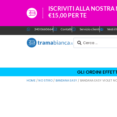
ISCRIVITI ALLA NOSTR
€15,00 PER TE
340 0660664
Contatti
Servizio clienti
Vesti i
GLI ORDINI EFFE
HOME
/
NO STIRO
/
BANDANA EASY
/ BANDANA EASY VIOLET N