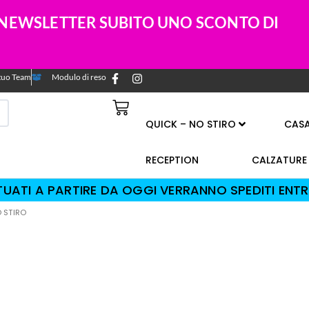
A NEWSLETTER SUBITO UNO SCONTO DI
l tuo Team
Modulo di reso
QUICK – NO STIRO
CAS
RECEPTION
CALZATURE
TTUATI A PARTIRE DA OGGI VERRANNO SPEDITI ENTR
O STIRO