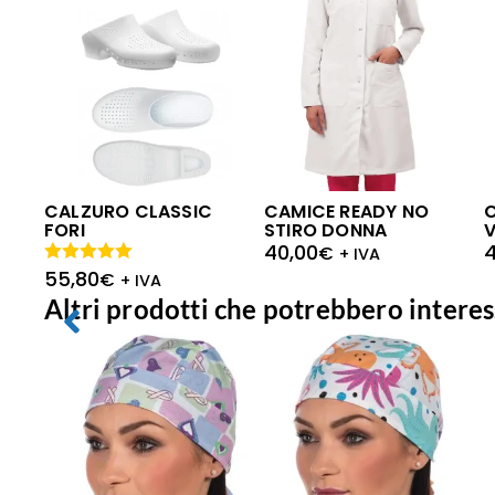
CALZURO CLASSIC
CAMICE READY NO
FORI
STIRO DONNA
V
40,00
€
+ IVA
55,80
Valutato
€
+ IVA
5.00
su 5
Altri prodotti che potrebbero interes