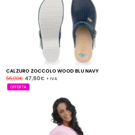
CALZURO ZOCCOLO WOOD BLU NAVY
47,60
56,00
€
€
+ IVA
OFFERTA