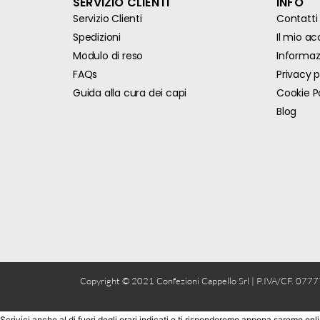
SERVIZIO CLIENTI
INFO
Servizio Clienti
Contatti
Spedizioni
Il mio a
Modulo di reso
Informazi
FAQs
Privacy p
Guida alla cura dei capi
Cookie P
Blog
Copyright © 2021 Confezioni Cappello Srl | P.IVA/CF. 077
Scrivici anche al di fuori degli orari indicati e ti risponderemo appena saremo onli