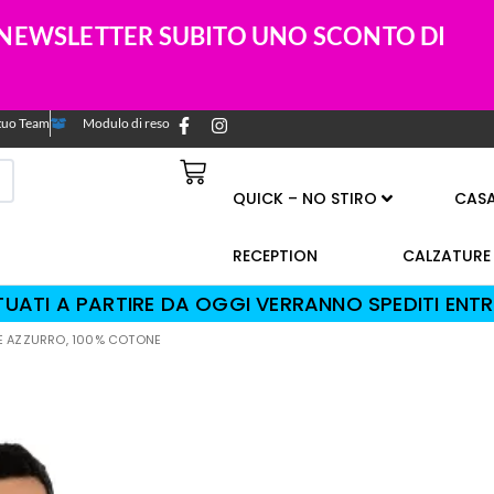
A NEWSLETTER SUBITO UNO SCONTO DI
l tuo Team
Modulo di reso
QUICK – NO STIRO
CAS
RECEPTION
CALZATURE
TTUATI A PARTIRE DA OGGI VERRANNO SPEDITI ENTR
RE AZZURRO, 100% COTONE