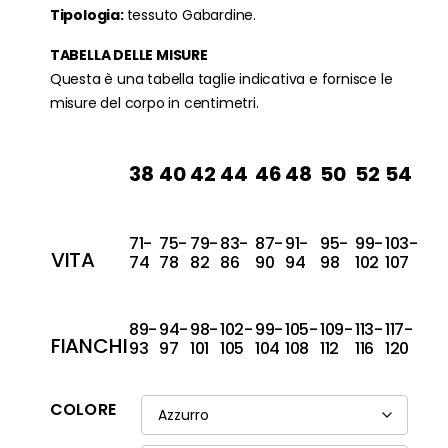
Tipologia:
tessuto Gabardine.
TABELLA DELLE MISURE
Questa è una tabella taglie indicativa e fornisce le
misure del corpo in centimetri.
38
40
42
44
46
48
50
52
54
71-
75-
79-
83-
87-
91-
95-
99-
103-
VITA
74
78
82
86
90
94
98
102
107
89-
94-
98-
102-
99-
105-
109-
113-
117-
FIANCHI
93
97
101
105
104
108
112
116
120
COLORE