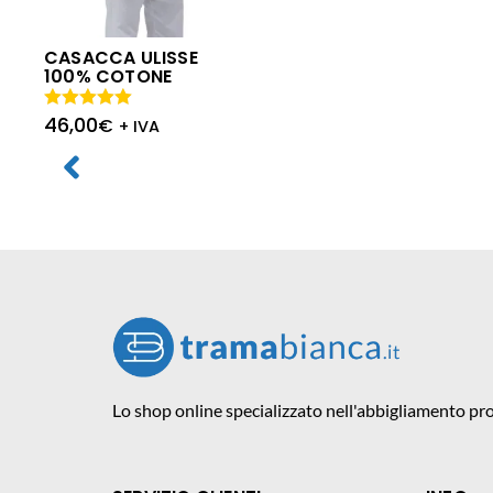
CASACCA ULISSE
100% COTONE
46,00
Valutato
€
+ IVA
5.00
su 5
Lo shop online specializzato nell'abbigliamento pro