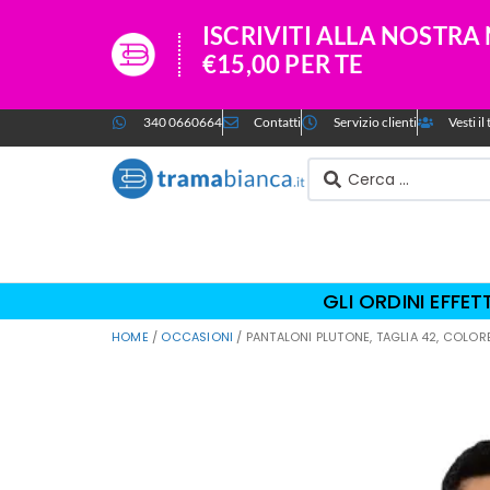
ISCRIVITI ALLA NOSTR
€15,00 PER TE
340 0660664
Contatti
Servizio clienti
Vesti i
GLI ORDINI EFFE
HOME
/
OCCASIONI
/ PANTALONI PLUTONE, TAGLIA 42, COLO