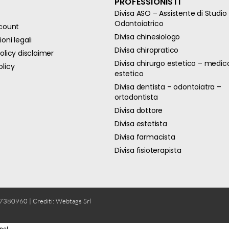
PROFESSIONISTI
Divisa ASO – Assistente di Studio
Odontoiatrico
ccount
Divisa chinesiologo
oni legali
Divisa chiropratico
olicy disclaimer
Divisa chirurgo estetico – medic
olicy
estetico
Divisa dentista – odontoiatra –
ortodontista
Divisa dottore
Divisa estetista
Divisa farmacista
Divisa fisioterapista
77380960 | Crediti:
Webtags Srl
ne!