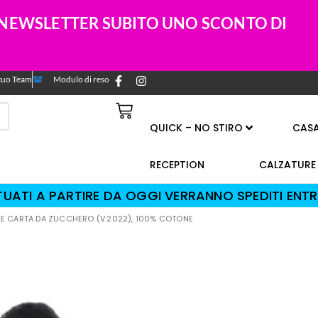
A NEWSLETTER SUBITO UNO SCONTO DI
l tuo Team
Modulo di reso
QUICK – NO STIRO
CAS
RECEPTION
CALZATURE
TTUATI A PARTIRE DA OGGI VERRANNO SPEDITI ENTR
RE CARTA DA ZUCCHERO (V.2022), 100% COTONE