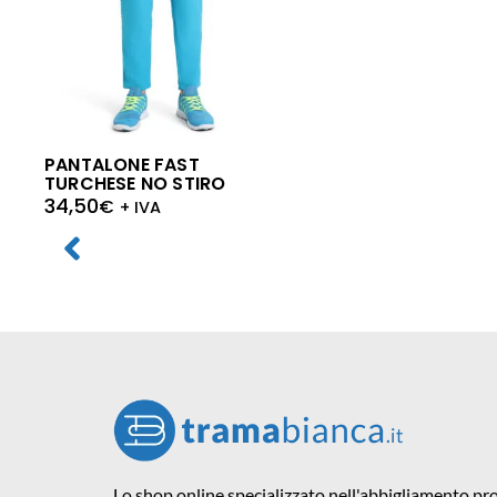
PANTALONE FAST
TURCHESE NO STIRO
34,50
€
+ IVA
Lo shop online specializzato nell'abbigliamento pro