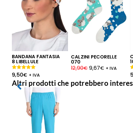
BANDANA FANTASIA
CALZINI PECORELLE
8 LIBELLULE
070
12,90
9,67
€
€
+ IVA
9,50
5
Valutato
V
€
+ IVA
5.00
su 5
5
Altri prodotti che potrebbero interes