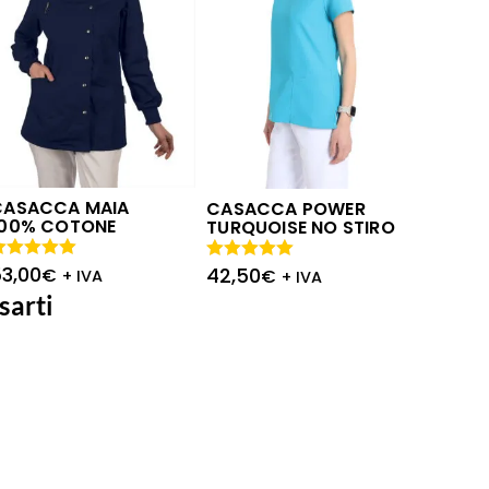
CASACCA MAIA
CASACCA POWER
100% COTONE
TURQUOISE NO STIRO
3,00
42,50
alutato
€
Valutato
€
+ IVA
+ IVA
.00
su 5
5.00
su 5
sarti