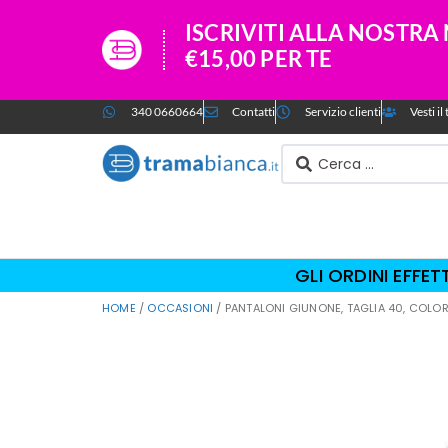
ISCRIVITI ALLA NOSTR
€15,00 PER TE
340 0660664
Contatti
Servizio clienti
Vesti i
GLI ORDINI EFFE
HOME
/
OCCASIONI
/ PANTALONI GIUNONE, TAGLIA 40, COLO