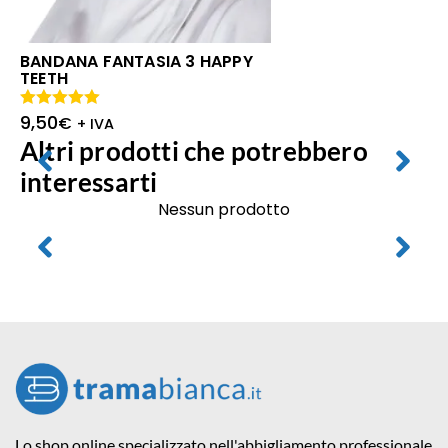
BANDANA FANTASIA 3 HAPPY
TEETH
9,50
Valutato
€
+ IVA
5.00
su 5
Altri prodotti che potrebbero
interessarti
Nessun prodotto
Lo shop online specializzato nell'abbigliamento professionale