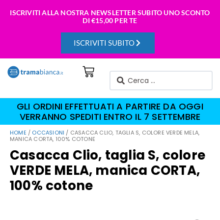
ISCRIVITI ALLA NOSTRA NEWSLETTER SUBITO UNO SCONTO
DI
€15,00 PER TE
ISCRIVITI SUBITO
GLI ORDINI EFFETTUATI A PARTIRE DA OGGI
VERRANNO SPEDITI ENTRO IL 7 SETTEMBRE
HOME
/
OCCASIONI
/ CASACCA CLIO, TAGLIA S, COLORE VERDE MELA,
MANICA CORTA, 100% COTONE
Casacca Clio, taglia S, colore
VERDE MELA, manica CORTA,
100% cotone