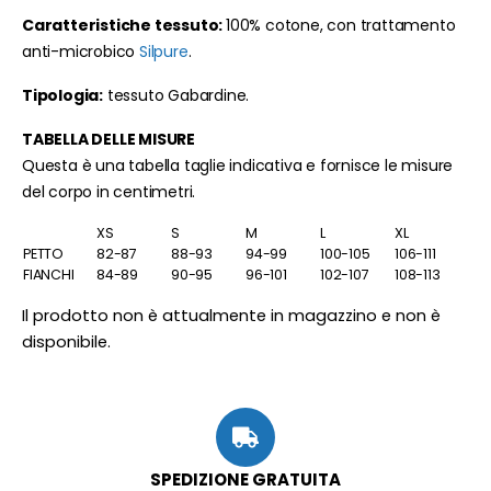
Caratteristiche tessuto:
100% cotone, con trattamento
anti-microbico
Silpure
.
Tipologia:
tessuto Gabardine.
TABELLA DELLE MISURE
Questa è una tabella taglie indicativa e fornisce le misure
del corpo in centimetri.
XS
S
M
L
XL
PETTO
82-87
88-93
94-99
100-105
106-111
FIANCHI
84-89
90-95
96-101
102-107
108-113
Il prodotto non è attualmente in magazzino e non è
disponibile.
SPEDIZIONE GRATUITA