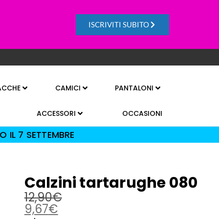
ISCRIVITI SUBITO
ACCHE
CAMICI
PANTALONI
ACCESSORI
OCCASIONI
O IL 7 SETTEMBRE
Calzini tartarughe 080
12,90
€
9,67
€