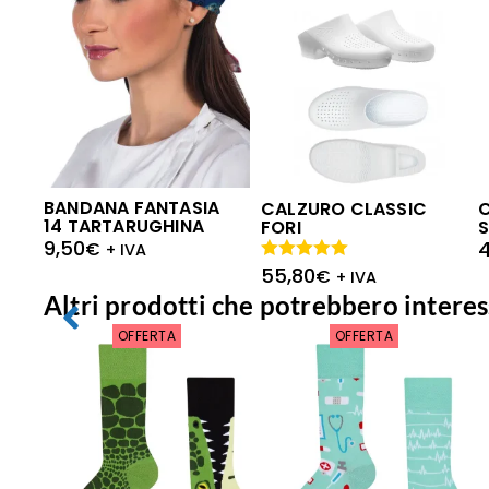
BANDANA FANTASIA
CALZURO CLASSIC
14 TARTARUGHINA
FORI
9,50
4
€
+ IVA
55,80
Valutato
€
+ IVA
5.00
su 5
Altri prodotti che potrebbero interes
OFFERTA
OFFERTA