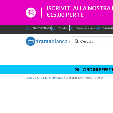
ISCRIVITI ALLA NOSTR
€15,00 PER TE
340 0660664
Contatti
Servizio clienti
Vesti i
GLI ORDINI EFFE
HOME
/
CALZINI SIMPATICI
/ CALZINI TARTARUGHE 080