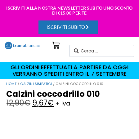
ISCRIVITI ALLA NOSTRA NEWSLETTER SUBITO UNO SCONTO
DI
€15,00 PER TE
ISCRIVITI SUBITO
GLI ORDINI EFFETTUATI A PARTIRE DA OGGI
VERRANNO SPEDITI ENTRO IL 7 SETTEMBRE
HOME
/
CALZINI SIMPATICI
/ CALZINI COCCODRILLO 010
Calzini coccodrillo 010
12,90
€
9,67
€
+ Iva