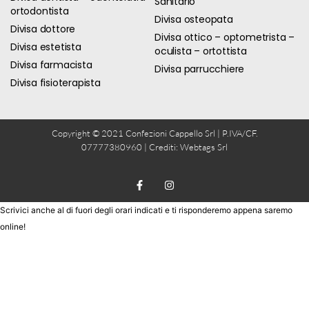
Sanitario
ortodontista
Divisa osteopata
Divisa dottore
Divisa ottico – optometrista –
Divisa estetista
oculista – ortottista
Divisa farmacista
Divisa parrucchiere
Divisa fisioterapista
Copyright © 2021 Confezioni Cappello Srl | P.IVA/CF.
07777380960 | Crediti:
Webtags Srl
Scrivici anche al di fuori degli orari indicati e ti risponderemo appena saremo
online!