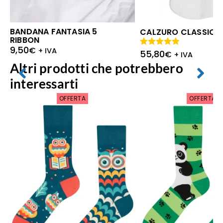
BANDANA FANTASIA 5
CALZURO CLASSIC F
RIBBON
9,50
€
+ IVA
55,80
Valutato
€
+ IVA
5.00
su 5
Altri prodotti che potrebbero
interessarti
OFFERTA
OFFERTA