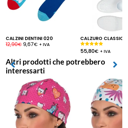
CALZINI DENTINI 020
CALZURO CLASSIC F
12,90
9,67
€
€
+ IVA
55,80
Valutato
€
+ IVA
5.00
su 5
Altri prodotti che potrebbero
interessarti