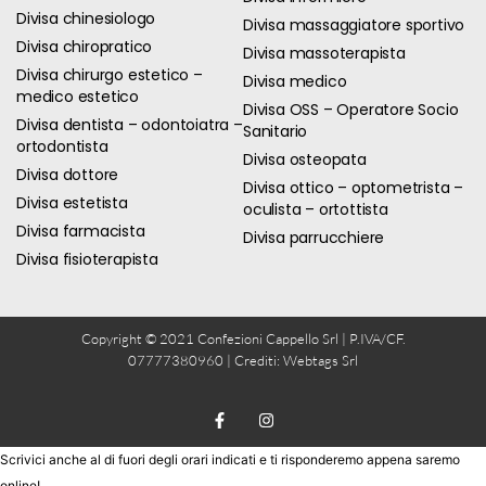
Divisa chinesiologo
Divisa massaggiatore sportivo
Divisa chiropratico
Divisa massoterapista
Divisa chirurgo estetico –
Divisa medico
medico estetico
Divisa OSS – Operatore Socio
Divisa dentista – odontoiatra –
Sanitario
ortodontista
Divisa osteopata
Divisa dottore
Divisa ottico – optometrista –
Divisa estetista
oculista – ortottista
Divisa farmacista
Divisa parrucchiere
Divisa fisioterapista
Copyright © 2021 Confezioni Cappello Srl | P.IVA/CF.
07777380960 | Crediti:
Webtags Srl
Scrivici anche al di fuori degli orari indicati e ti risponderemo appena saremo
online!