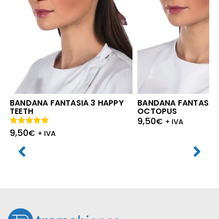
BANDANA FANTASIA 3 HAPPY
BANDANA FANTASIA 
TEETH
OCTOPUS
9,50
€
+ IVA
9,50
Valutato
€
+ IVA
5.00
su 5