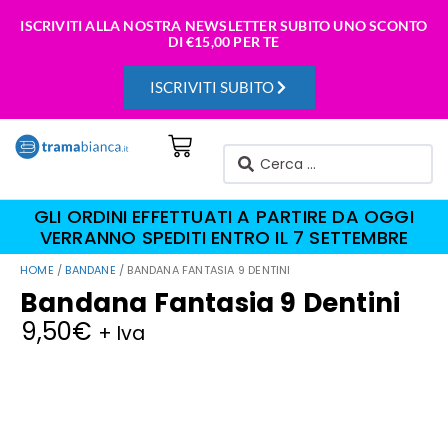
ISCRIVITI ALLA NOSTRA NEWSLETTER SUBITO UNO SCONTO
DI
€15,00 PER TE
ISCRIVITI SUBITO
GLI ORDINI EFFETTUATI A PARTIRE DA OGGI
VERRANNO SPEDITI ENTRO IL 7 SETTEMBRE
HOME
/
BANDANE
/ BANDANA FANTASIA 9 DENTINI
Bandana Fantasia 9 Dentini
9,50
€
+ Iva