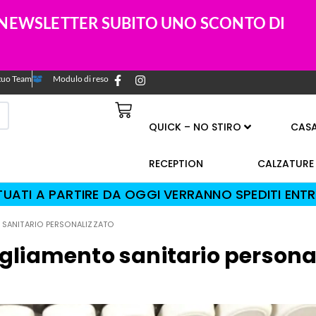
A NEWSLETTER SUBITO UNO SCONTO DI
l tuo Team
Modulo di reso
QUICK – NO STIRO
CAS
RECEPTION
CALZATURE
TTUATI A PARTIRE DA OGGI VERRANNO SPEDITI ENTR
O SANITARIO PERSONALIZZATO
gliamento sanitario persona