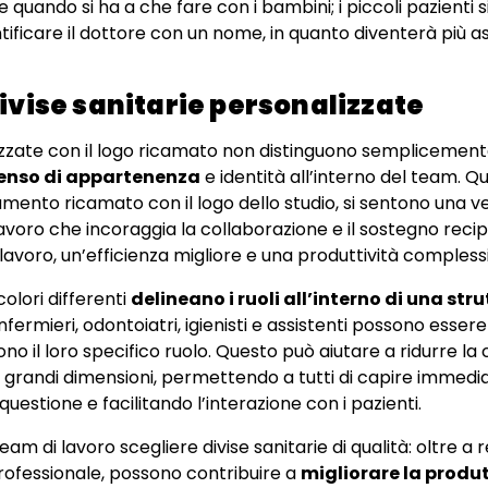
quando si ha a che fare con i bambini; i piccoli pazienti 
ntificare il dottore con un nome, in quanto diventerà più a
ivise sanitarie personalizzate
lizzate con il logo ricamato non distinguono semplicement
enso di appartenenza
e identità all’interno del team. 
amento ricamato con il logo dello studio, si sentono una 
oro che incoraggia la collaborazione e il sostegno recip
lavoro, un’efficienza migliore e una produttività compless
colori differenti
delineano i ruoli all’interno di una str
nfermieri, odontoiatri, igienisti e assistenti possono essere
ono il loro specifico ruolo. Questo può aiutare a ridurre la
e grandi dimensioni, permettendo a tutti di capire immed
questione e facilitando l’interazione con i pazienti.
eam di lavoro scegliere divise sanitarie di qualità: oltre a
rofessionale, possono contribuire a
migliorare la produt