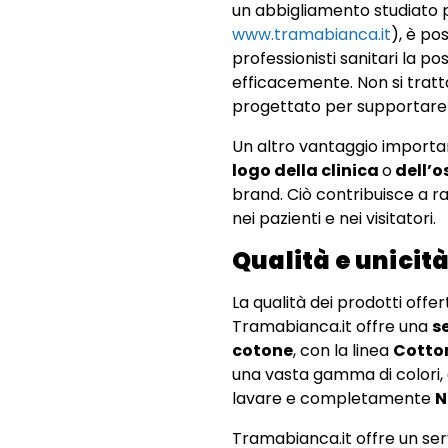
un abbigliamento studiato p
www.tramabianca.it
), è po
professionisti sanitari la po
efficacemente. Non si tratta
progettato per supportare i 
Un altro vantaggio importan
logo della clinica
o
dell’o
brand. Ciò contribuisce a r
nei pazienti e nei visitatori.
Qualità e unicit
La qualità dei prodotti offert
Tramabianca.it offre una
s
cotone
, con la linea
Cotto
una vasta gamma di colori, 
lavare e completamente
N
Tramabianca.it offre un ser