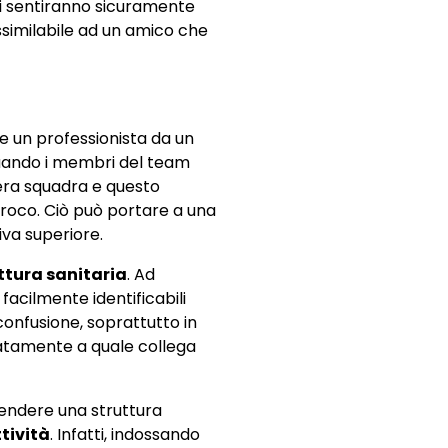
si sentiranno sicuramente
ssimilabile ad un amico che
e un professionista da un
Quando i membri del team
vera squadra e questo
roco. Ciò può portare a una
iva superiore.
uttura sanitaria
. Ad
 facilmente identificabili
 confusione, soprattutto in
iatamente a quale collega
 rendere una struttura
tività
. Infatti, indossando