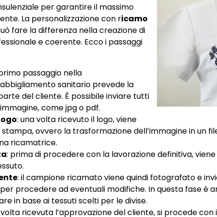
sulenziale per garantire il massimo
liente. La personalizzazione con r
icamo
uò fare la differenza nella creazione di
essionale e coerente. Ecco i passaggi
il primo passaggio nella
’abbigliamento sanitario prevede la
rte del cliente. È possibile inviare tutti
i immagine, come jpg o pdf.
logo
: una volta ricevuto il logo, viene
di stampa, ovvero la trasformazione dell’immagine in un fi
na ricamatrice.
za
: prima di procedere con la lavorazione definitiva, viene
essuto.
iente
: il campione ricamato viene quindi fotografato e inv
per procedere ad eventuali modifiche. In questa fase è an
zare in base ai tessuti scelti per le divise.
 volta ricevuta l’approvazione del cliente, si procede con i