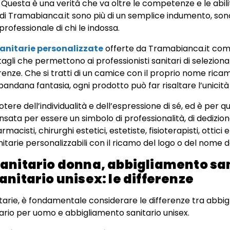
 Questa è una verità che va oltre le competenze e le abilit
di Tramabianca.it sono più di un semplice indumento, sono
rofessionale di chi le indossa.
sanitarie personalizzate
offerte da Tramabianca.it com
ettagli che permettono ai professionisti sanitari di selezion
renze. Che si tratti di un camice con il proprio nome ric
bandana fantasia, ogni prodotto può far risaltare l’unicità
ere dell’individualità e dell’espressione di sé, ed è per 
sata per essere un simbolo di professionalità, di dedizion
armacisti, chirurghi estetici, estetiste, fisioterapisti, ottici 
itarie personalizzabili con il ricamo del logo o del nome d
anitario donna, abbigliamento sa
nitario unisex: le differenze
nitarie, è fondamentale considerare le differenze tra abbi
ario per uomo e abbigliamento sanitario unisex.