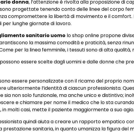
tario donna
, l’attenzione è rivolta alla proposizione di 
ise sono progettate tenendo conto delle linee del corpo fe
za compromettere la libertà di movimento e il comfort. I t
li per lunghe giornate di lavoro.
gliamento sanitario uomo
lo shop online propone divis
garantiscono la massima comodità e praticità, senza rinu
me per la linea femminile, i tessuti sono di alta qualità, r
possono essere scelte dagli uomini e dalle donne che pre
ssono essere personalizzate con il ricamo del proprio nome 
ere ulteriormente l’identità di ciascun professionista. Que
sia non solo funzionale, ma anche unico e distintivo; inolt
noscere e chiamare per nome il medico che lo sta curand
, in molti casi, mette il paziente maggiormente a suo agio
ssionista quindi aiuta a creare un rapporto empatico con i
 prestazione sanitaria, in quanto umanizza la figura del 