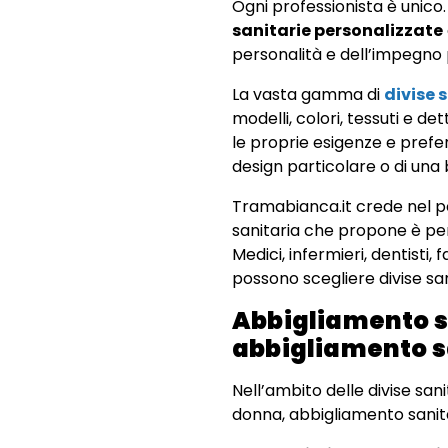
Ogni professionista è unico.
sanitarie personalizzate
personalità e dell’impegno p
La vasta gamma di
divise 
modelli, colori, tessuti e d
le proprie esigenze e prefe
design particolare o di una 
Tramabianca.it crede nel pot
sanitaria che propone è pen
Medici, infermieri, dentisti, f
possono scegliere divise san
Abbigliamento s
abbigliamento sa
Nell’ambito delle divise sa
donna, abbigliamento sanit