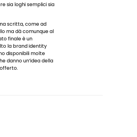
e sia loghi semplici sia
 una scritta, come ad
nello ma dà comunque al
tato finale è un
to la brand identity
no disponibili molte
che danno un’idea della
offerto.