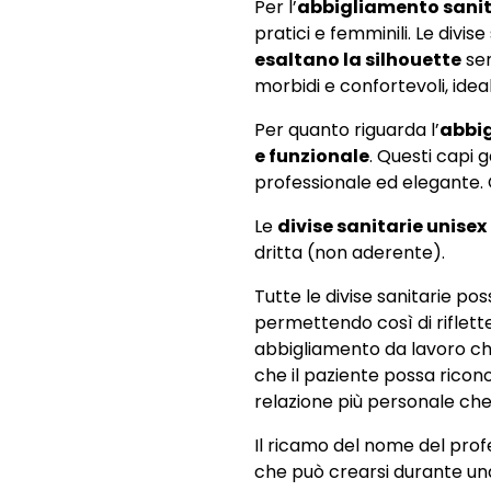
Per l’
abbigliamento sani
pratici e femminili. Le div
esaltano la silhouette
sen
morbidi e confortevoli, idea
Per quanto riguarda l’
abbi
e funzionale
. Questi capi 
professionale ed elegante. Co
Le
divise sanitarie unisex
dritta (non aderente).
Tutte le divise sanitarie po
permettendo così di riflett
abbigliamento da lavoro che 
che il paziente possa rico
relazione più personale che
Il ricamo del nome del profe
che può crearsi durante una