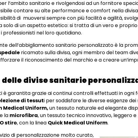
er l’ambito sanitario e rivolgendosi ad un fornitore spec
ssibile contare su alte performance e comfort nella divisa,
ssibilità di muoversi sempre con più facilità e agilità, svolg
 solo di un aspetto estetico: si tratta di un vero e propri
professionisti nel loro quotidiano.
te dell’abbigliamento sanitario personalizzato è la promo
spedale
ricamato sulla divisa, ogni membro del team di
afforzare il riconoscimento del marchio e a creare un’imp
à delle divise sanitarie personalizz
i è garantita grazie ai continui controlli effettuati in ogni 
elezione di tessut
i per soddisfare le diverse esigenze dei su
n Medical Uniform,
un tessuto naturale ed elegante dispon
e la
microfibra
, un tessuto tecnico innovativo, leggero e 
O stiro
, con la linea
Quick Medical Uniform
.
vizio di personalizzazione molto curato,