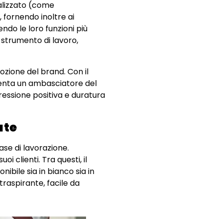
ializzato (come
 fornendo inoltre ai
endo le loro funzioni più
o strumento di lavoro,
zione del brand. Con il
venta un ambasciatore del
ressione positiva e duratura
ate
fase di lavorazione.
oi clienti. Tra questi, il
ibile sia in bianco sia in
traspirante, facile da