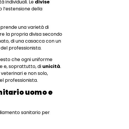
à individuali. Le
divise
 l’estensione della
prende una varietà di
are la propria divisa secondo
amato, di una casacca con un
 del professionista.
questo che ogni uniforme
e e, soprattutto, di
unicità
.
e veterinari e non solo,
el professionista.
nitario uomo e
gliamento sanitario per