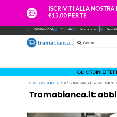
ISCRIVITI ALLA NOSTR
€15,00 PER TE
340 0660664
Contatti
Servizio clienti
Vesti i
GLI ORDINI EFFE
HOME
/
UNCATEGORIZED
/ TRAMABIANCA.IT: ABBIGLIAMENT
Tramabianca.it: abbi