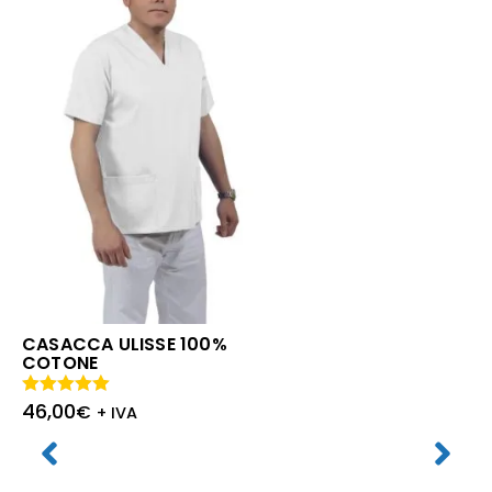
CASACCA ULISSE 100%
COTONE
46,00
Valutato
€
+ IVA
5.00
su 5