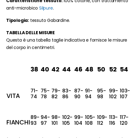
Caratteristiche tessuto:
100% cotone, con trattamento
anti-microbico
Silpure
.
Tipologia:
tessuto Gabardine.
TABELLA DELLE MISURE
Questa è una tabella taglie indicativa e fornisce le misure
del corpo in centimetri.
38
40
42
44
46
48
50
52
54
71-
75-
79-
83-
87-
91-
95-
99-
103-
VITA
74
78
82
86
90
94
98
102
107
89-
94-
98-
102-
99-
105-
109-
113-
117-
FIANCHI
93
97
101
105
104
108
112
116
120