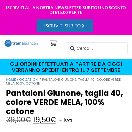
ISCRIVITI ALLA NOSTRA NEWSLETTER SUBITO UNO SCONTO
DI
€15,00 PER TE
ISCRIVITI SUBITO
GLI ORDINI EFFETTUATI A PARTIRE DA OGGI
VERRANNO SPEDITI ENTRO IL 7 SETTEMBRE
HOME
/
OCCASIONI
/ PANTALONI GIUNONE, TAGLIA 40, COLORE VERDE
MELA, 100% COTONE
Pantaloni Giunone, taglia 40,
colore VERDE MELA, 100%
cotone
39,00
€
19,50
€
+ Iva