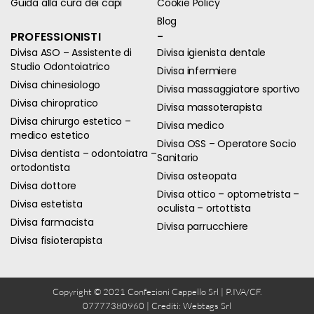
Guida alla cura dei capi
Cookie Policy
Blog
PROFESSIONISTI
-
Divisa ASO – Assistente di
Divisa igienista dentale
Studio Odontoiatrico
Divisa infermiere
Divisa chinesiologo
Divisa massaggiatore sportivo
Divisa chiropratico
Divisa massoterapista
Divisa chirurgo estetico –
Divisa medico
medico estetico
Divisa OSS – Operatore Socio
Divisa dentista – odontoiatra –
Sanitario
ortodontista
Divisa osteopata
Divisa dottore
Divisa ottico – optometrista –
Divisa estetista
oculista – ortottista
Divisa farmacista
Divisa parrucchiere
Divisa fisioterapista
Copyright © 2021 Confezioni Cappello Srl | P.IVA/CF.
07777380960 | Crediti:
Webtags Srl