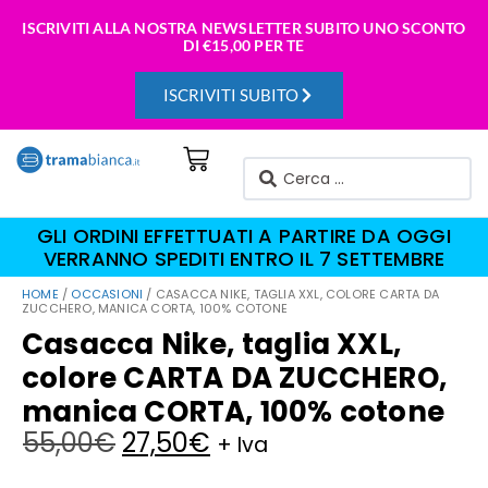
ISCRIVITI ALLA NOSTRA NEWSLETTER SUBITO UNO SCONTO
DI
€15,00 PER TE
ISCRIVITI SUBITO
GLI ORDINI EFFETTUATI A PARTIRE DA OGGI
VERRANNO SPEDITI ENTRO IL 7 SETTEMBRE
HOME
/
OCCASIONI
/ CASACCA NIKE, TAGLIA XXL, COLORE CARTA DA
ZUCCHERO, MANICA CORTA, 100% COTONE
Casacca Nike, taglia XXL,
colore CARTA DA ZUCCHERO,
manica CORTA, 100% cotone
55,00
€
27,50
€
+ Iva