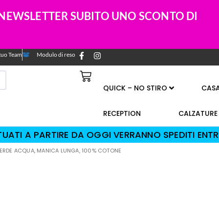
A NEWSLETTER SUBITO UNO SCONTO DI
l tuo Team
Modulo di reso
QUICK – NO STIRO
CAS
RECEPTION
CALZATURE
TTUATI A PARTIRE DA OGGI VERRANNO SPEDITI ENTR
 VERDE ACQUA, MANICA LUNGA, 100% COTONE