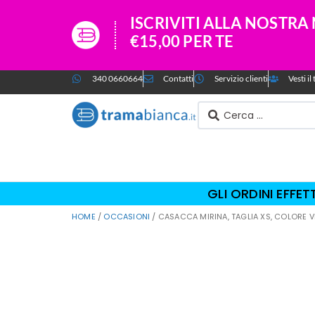
ISCRIVITI ALLA NOSTR
€15,00 PER TE
340 0660664
Contatti
Servizio clienti
Vesti i
GLI ORDINI EFFE
HOME
/
OCCASIONI
/ CASACCA MIRINA, TAGLIA XS, COLORE