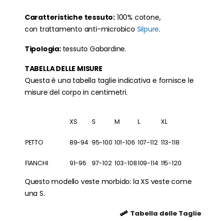
Caratteristiche tessuto:
100% cotone,
con trattamento anti-microbico
Silpure
.
Tipologia:
tessuto Gabardine.
TABELLA DELLE MISURE
Questa è una tabella taglie indicativa e fornisce le
misure del corpo in centimetri.
XS
S
M
L
XL
PETTO
89-94
95-100
101-106
107-112
113-118
FIANCHI
91-96
97-102
103-108
109-114
115-120
Questo modello veste morbido: la XS veste come
una S.
Tabella delle Taglie