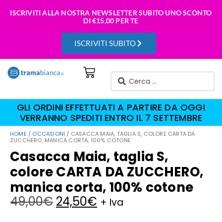
ISCRIVITI ALLA NOSTRA NEWSLETTER SUBITO UNO SCONTO
DI
€15,00 PER TE
ISCRIVITI SUBITO
GLI ORDINI EFFETTUATI A PARTIRE DA OGGI
VERRANNO SPEDITI ENTRO IL 7 SETTEMBRE
HOME
/
OCCASIONI
/ CASACCA MAIA, TAGLIA S, COLORE CARTA DA
ZUCCHERO, MANICA CORTA, 100% COTONE
Casacca Maia, taglia S,
colore CARTA DA ZUCCHERO,
manica corta, 100% cotone
49,00
€
24,50
€
+ Iva