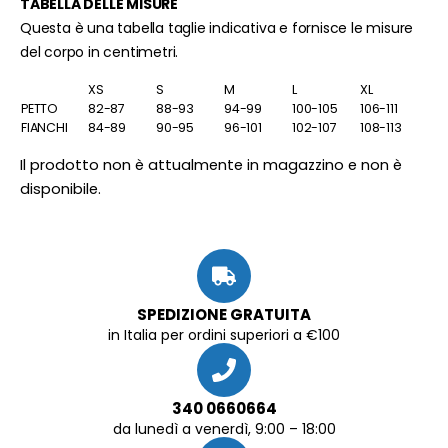
TABELLA DELLE MISURE
Questa è una tabella taglie indicativa e fornisce le misure
del corpo in centimetri.
XS
S
M
L
XL
PETTO
82-87
88-93
94-99
100-105
106-111
FIANCHI
84-89
90-95
96-101
102-107
108-113
Il prodotto non è attualmente in magazzino e non è
disponibile.
SPEDIZIONE GRATUITA
in Italia per ordini superiori a €100
340 0660664
da lunedì a venerdì, 9:00 – 18:00