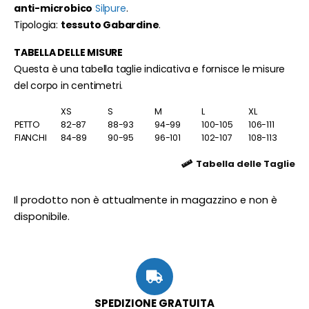
anti-microbico
Silpure
.
Tipologia:
tessuto Gabardine
.
TABELLA DELLE MISURE
Questa è una tabella taglie indicativa e fornisce le misure
del corpo in centimetri.
XS
S
M
L
XL
PETTO
82-87
88-93
94-99
100-105
106-111
FIANCHI
84-89
90-95
96-101
102-107
108-113
Tabella delle Taglie
Il prodotto non è attualmente in magazzino e non è
disponibile.
SPEDIZIONE GRATUITA