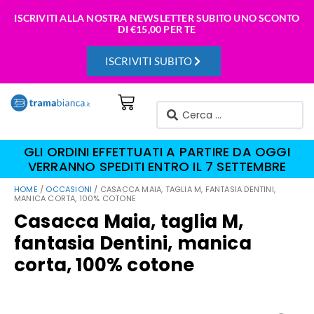
ISCRIVITI ALLA NOSTRA NEWSLETTER SUBITO UNO SCONTO
DI
€15,00 PER TE
ISCRIVITI SUBITO
GLI ORDINI EFFETTUATI A PARTIRE DA OGGI
VERRANNO SPEDITI ENTRO IL 7 SETTEMBRE
HOME
/
OCCASIONI
/ CASACCA MAIA, TAGLIA M, FANTASIA DENTINI,
MANICA CORTA, 100% COTONE
Casacca Maia, taglia M,
fantasia Dentini, manica
corta, 100% cotone