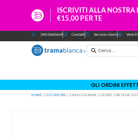
ISCRIVITI ALLA NOSTR
€15,00 PER TE
340 0660664
Contatti
Servizio clienti
Vesti i
GLI ORDINI EFFE
HOME
/
OCCASIONI
/ CASACCA MAIA, COLORE CARTA DA ZUC