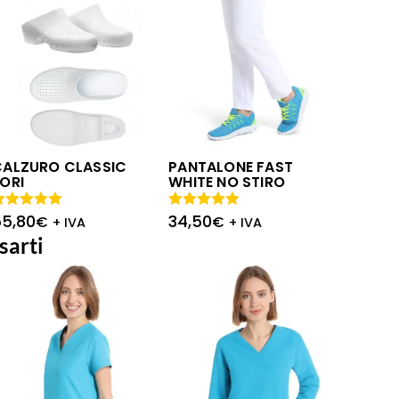
CALZURO CLASSIC
PANTALONE FAST
ORI
WHITE NO STIRO
55,80
34,50
alutato
Valutato
€
€
+ IVA
+ IVA
.00
su 5
5.00
su 5
sarti