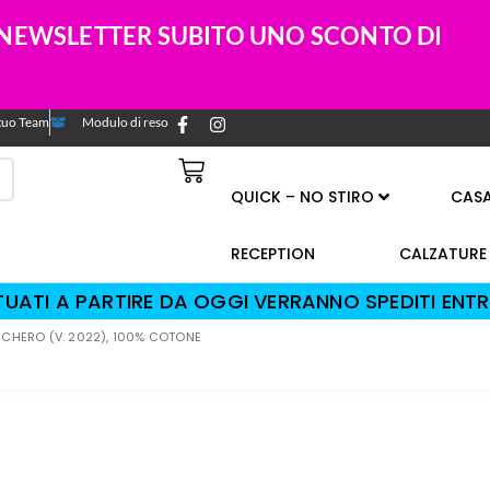
A NEWSLETTER SUBITO UNO SCONTO DI
l tuo Team
Modulo di reso
QUICK – NO STIRO
CAS
RECEPTION
CALZATURE
TTUATI A PARTIRE DA OGGI VERRANNO SPEDITI ENTR
CHERO (V. 2022), 100% COTONE