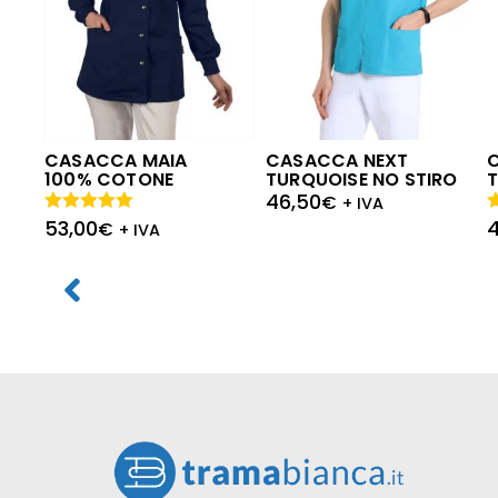
CASACCA MAIA
CASACCA NEXT
100% COTONE
TURQUOISE NO STIRO
T
46,50
€
+ IVA
53,00
Valutato
€
V
+ IVA
5.00
su 5
5