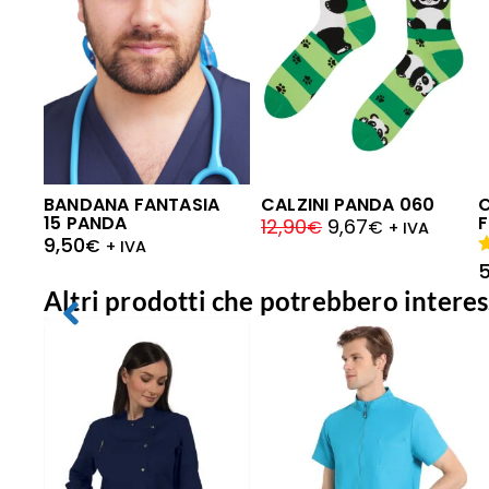
BANDANA FANTASIA
CALZINI PANDA 060
15 PANDA
F
12,90
9,67
€
€
+ IVA
9,50
€
+ IVA
V
5
Altri prodotti che potrebbero interes