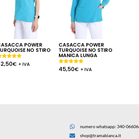
CASACCA POWER
CASACCA POWER
URQUOISE NO STIRO
TURQUOISE NO STIRO
MANICA LUNGA
42,50
alutato
€
+ IVA
.00
su 5
45,50
Valutato
€
+ IVA
5.00
su 5
numero whatsapp: 340-06606
shop@tramabianca.it