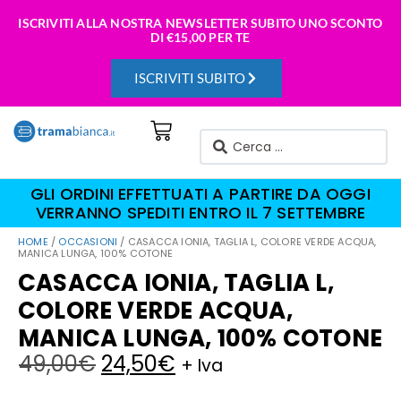
ISCRIVITI ALLA NOSTRA NEWSLETTER SUBITO UNO SCONTO
DI
€15,00 PER TE
ISCRIVITI SUBITO
GLI ORDINI EFFETTUATI A PARTIRE DA OGGI
VERRANNO SPEDITI ENTRO IL 7 SETTEMBRE
HOME
/
OCCASIONI
/ CASACCA IONIA, TAGLIA L, COLORE VERDE ACQUA,
MANICA LUNGA, 100% COTONE
CASACCA IONIA, TAGLIA L,
COLORE VERDE ACQUA,
MANICA LUNGA, 100% COTONE
49,00
€
24,50
€
+ Iva