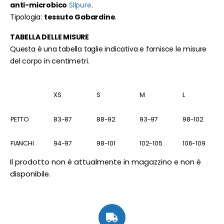
anti-microbico
Silpure
.
Tipologia:
tessuto Gabardine
.
TABELLA DELLE MISURE
Questa è una tabella taglie indicativa e fornisce le misure
del corpo in centimetri.
XS
S
M
L
PETTO
83-87
88-92
93-97
98-102
FIANCHI
94-97
98-101
102-105
106-109
Il prodotto non è attualmente in magazzino e non è
disponibile.