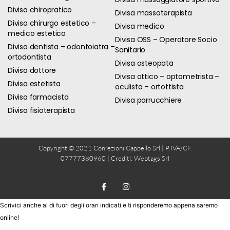
Divisa chiropratico
Divisa massoterapista
Divisa chirurgo estetico –
Divisa medico
medico estetico
Divisa OSS – Operatore Socio
Divisa dentista – odontoiatra –
Sanitario
ortodontista
Divisa osteopata
Divisa dottore
Divisa ottico – optometrista –
Divisa estetista
oculista – ortottista
Divisa farmacista
Divisa parrucchiere
Divisa fisioterapista
Copyright © 2021 Confezioni Cappello Srl | P.IVA/CF.
07777380960 | Crediti:
Webtags Srl
Scrivici anche al di fuori degli orari indicati e ti risponderemo appena saremo
online!