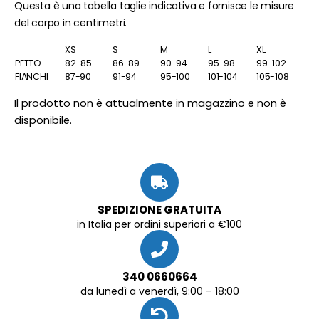
Questa è una tabella taglie indicativa e fornisce le misure
del corpo in centimetri.
XS
S
M
L
XL
PETTO
82-85
86-89
90-94
95-98
99-102
FIANCHI
87-90
91-94
95-100
101-104
105-108
Il prodotto non è attualmente in magazzino e non è
disponibile.
SPEDIZIONE GRATUITA
in Italia per ordini superiori a €100
340 0660664
da lunedì a venerdì, 9:00 – 18:00