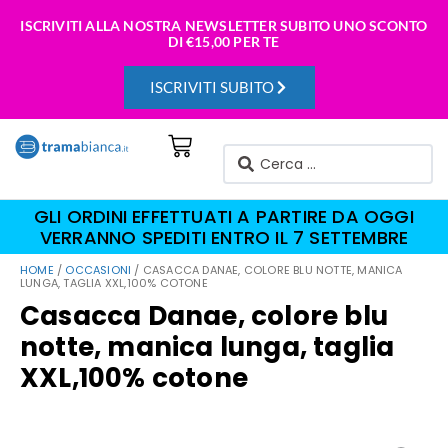
ISCRIVITI ALLA NOSTRA NEWSLETTER SUBITO UNO SCONTO
DI
€15,00 PER TE
ISCRIVITI SUBITO
GLI ORDINI EFFETTUATI A PARTIRE DA OGGI
VERRANNO SPEDITI ENTRO IL 7 SETTEMBRE
HOME
/
OCCASIONI
/ CASACCA DANAE, COLORE BLU NOTTE, MANICA
LUNGA, TAGLIA XXL,100% COTONE
Casacca Danae, colore blu
notte, manica lunga, taglia
XXL,100% cotone