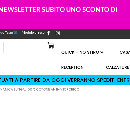
A NEWSLETTER SUBITO UNO SCONTO DI
l tuo Team
Modulo di reso
QUICK – NO STIRO
CAS
RECEPTION
CALZATURE
TTUATI A PARTIRE DA OGGI VERRANNO SPEDITI ENTR
O, MANICA LUNGA, 100% COTONE ANTI-MICROBICO