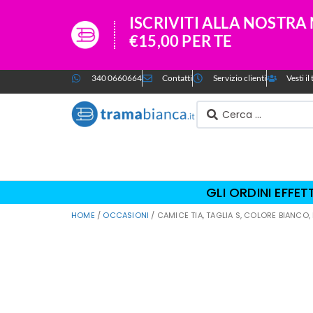
ISCRIVITI ALLA NOSTR
€15,00 PER TE
340 0660664
Contatti
Servizio clienti
Vesti i
GLI ORDINI EFFE
HOME
/
OCCASIONI
/ CAMICE TIA, TAGLIA S, COLORE BIANC