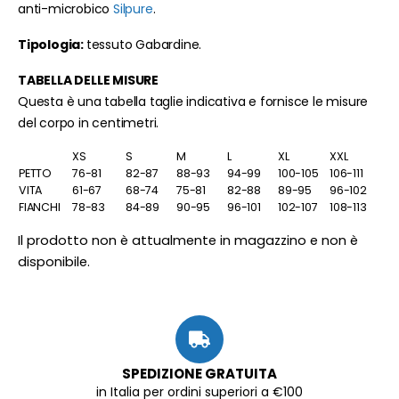
anti-microbico
Silpure
.
Tipologia:
tessuto Gabardine.
TABELLA DELLE MISURE
Questa è una tabella taglie indicativa e fornisce le misure
del corpo in centimetri.
XS
S
M
L
XL
XXL
PETTO
76-81
82-87
88-93
94-99
100-105
106-111
VITA
61-67
68-74
75-81
82-88
89-95
96-102
FIANCHI
78-83
84-89
90-95
96-101
102-107
108-113
Il prodotto non è attualmente in magazzino e non è
disponibile.
SPEDIZIONE GRATUITA
in Italia per ordini superiori a €100