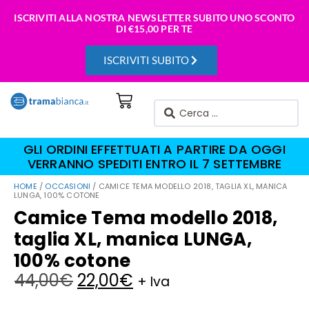
ISCRIVITI ALLA NOSTRA NEWSLETTER SUBITO UNO SCONTO
DI
€15,00 PER TE
ISCRIVITI SUBITO
GLI ORDINI EFFETTUATI A PARTIRE DA OGGI
VERRANNO SPEDITI ENTRO IL 7 SETTEMBRE
HOME
/
OCCASIONI
/ CAMICE TEMA MODELLO 2018, TAGLIA XL, MANICA
LUNGA, 100% COTONE
Camice Tema modello 2018,
taglia XL, manica LUNGA,
100% cotone
44,00
€
22,00
€
+ Iva