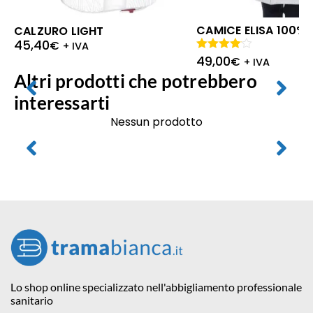
CAMICE ELISA 100%
CALZURO LIGHT
45,40
€
+ IVA
49,00
Valutato
€
+ IVA
4.00
su
Altri prodotti che potrebbero
5
interessarti
Nessun prodotto
Lo shop online specializzato nell'abbigliamento professionale
sanitario