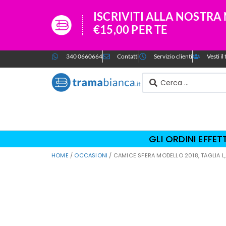
ISCRIVITI ALLA NOSTR
€15,00 PER TE
340 0660664
Contatti
Servizio clienti
Vesti i
GLI ORDINI EFFE
HOME
/
OCCASIONI
/ CAMICE SFERA MODELLO 2018, TAGLIA 