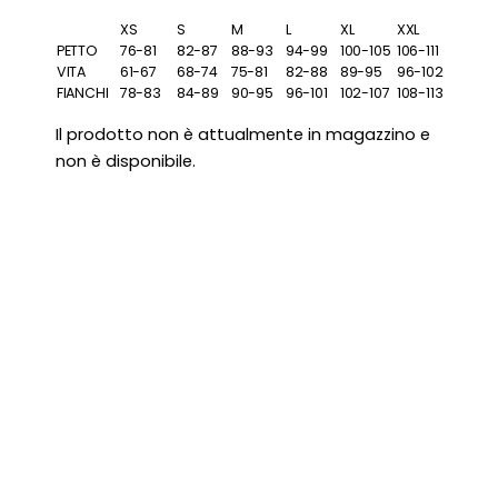
XS
S
M
L
XL
XXL
PETTO
76-81
82-87
88-93
94-99
100-105
106-111
VITA
61-67
68-74
75-81
82-88
89-95
96-102
FIANCHI
78-83
84-89
90-95
96-101
102-107
108-113
Il prodotto non è attualmente in magazzino e
non è disponibile.