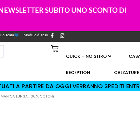
A NEWSLETTER SUBITO UNO SCONTO DI
l tuo Team
Modulo di reso
QUICK – NO STIRO
CAS
RECEPTION
CALZATURE
TTUATI A PARTIRE DA OGGI VERRANNO SPEDITI ENTR
L, MANICA LUNGA, 100% COTONE