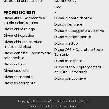
Guida alla cura dei capi
Cookie Policy
Blog
PROFESSIONISTI
-
Divisa ASO – Assistente di
Divisa igienista dentale
Studio Odontoiatrico
Divisa infermiere
Divisa chinesiologo
Divisa massaggiatore sportivo
Divisa chiropratico
Divisa massoterapista
Divisa chirurgo estetico –
Divisa medico
medico estetico
Divisa OSS – Operatore Socio
Divisa dentista – odontoiatra –
Sanitario
ortodontista
Divisa osteopata
Divisa dottore
Divisa ottico – optometrista –
Divisa estetista
oculista – ortottista
Divisa farmacista
Divisa parrucchiere
Divisa fisioterapista
Copyright © 2021 Confezioni Cappello Srl | P.IVA/CF.
07777380960 | Crediti:
Webtags Srl