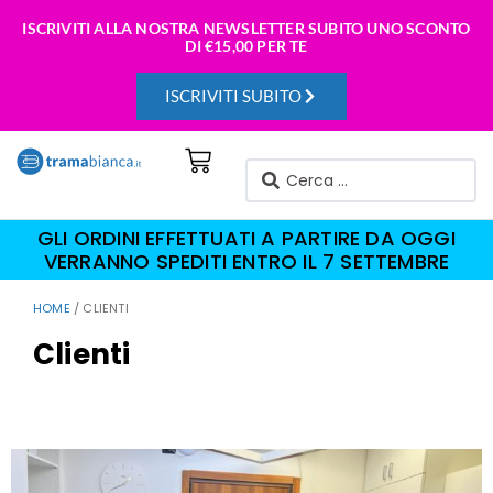
ISCRIVITI ALLA NOSTRA NEWSLETTER SUBITO UNO SCONTO
DI
€15,00 PER TE
ISCRIVITI SUBITO
GLI ORDINI EFFETTUATI A PARTIRE DA OGGI
VERRANNO SPEDITI ENTRO IL 7 SETTEMBRE
HOME
/ CLIENTI
Clienti